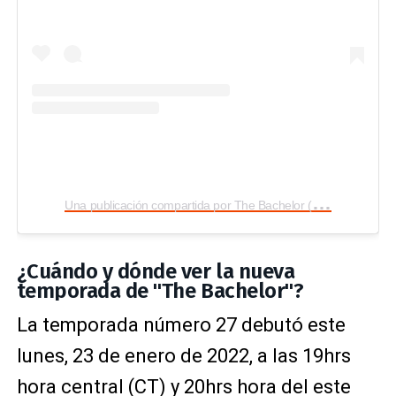
U
na publicación compartida por The Bachelor (@bachelorabc)
¿Cuándo y dónde ver la nueva
temporada de "The Bachelor"?
La temporada número 27 debutó este
lunes, 23 de enero de 2022, a las 19hrs
hora central (CT) y 20hrs hora del este