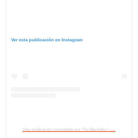
Ver esta publicación en Instagram
U
na publicación compartida por The Bachelor (@bachelorabc)