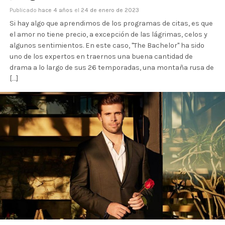
Publicado
hace 4 años
el
24 de enero de 2023
Si hay algo que aprendimos de los programas de citas, es que
el amor no tiene precio, a excepción de las lágrimas, celos y
algunos sentimientos. En este caso, "The Bachelor" ha sido
uno de los expertos en traernos una buena cantidad de
drama a lo largo de sus 26 temporadas, una montaña rusa de
[…]