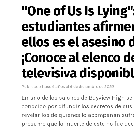
"One of Us Is Lying
estudiantes afirmen
ellos es el asesino
¡Conoce al elenco d
televisiva disponibl
Publicado
hace 4 años
el
6 de diciembre de 2022
En uno de los salones de Bayview High se 
conocido por difundir los secretos de su
revelar los de quienes lo acompañan sufr
presume que la muerte de este no fue accid