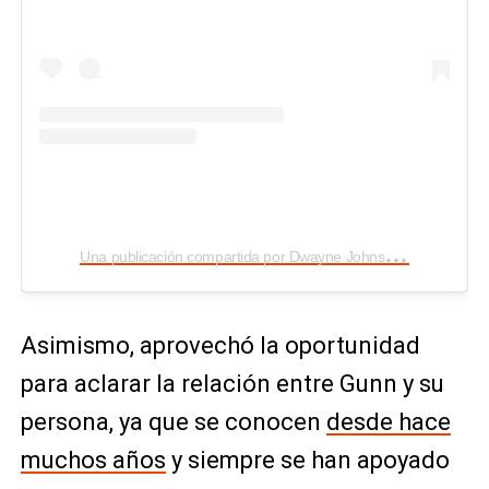
U
na publicación compartida por Dwayne Johnson (@therock)
Asimismo, aprovechó la oportunidad
para aclarar la relación entre Gunn y su
persona, ya que se conocen
desde hace
muchos años
y siempre se han apoyado