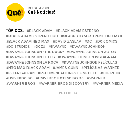
REDACCIÓN
Qué Noticias!
TÓPICOS:
BLACK ADAM
BLACK ADAM ESTRENO
BLACK ADAM ESTRENO HBO
BLACK ADAM ESTRENO HBO MAX
BLACK ADAM HBO MAX
DAVID ZASLAV
DC
DC COMICS
DC STUDIOS
DCEU
DWAYNE
DWAYNE JOHNSON
DWAYNE JOHNSON "THE ROCK"
DWAYNE JOHNSON ACTOR
DWAYNE JOHNSON FOTOS
DWAYNE JOHNSON INSTAGRAM
DWAYNE JOHNSON LA ROCA
DWAYNE JOHNSON PELÍCULAS
HBO MAX BLACK ADAM
JAMES GUNN
PELÍCULAS WARNER
PETER SAFRAN
RECOMENDACIONES DE NETFLIX
THE ROCK
UNIVERSO DC
UNIVERSO EXTENDIDO DC
WARNER
WARNER BROS
WARNER BROS DISCOVERY
WARNER MEDIA
PUBLICIDAD