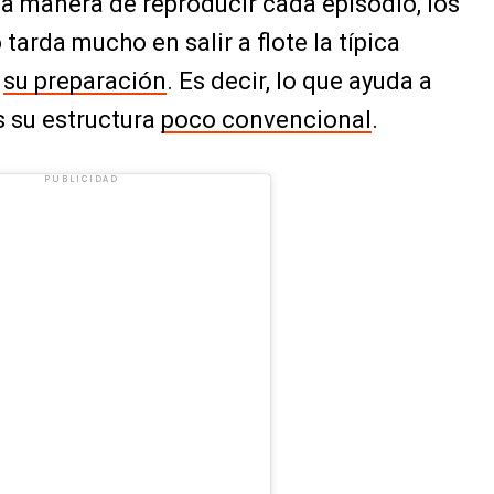
a manera de reproducir cada episodio, los
 tarda mucho en salir a flote la típica
y
su preparación
. Es decir, lo que ayuda a
s su estructura
poco convencional
.
PUBLICIDAD