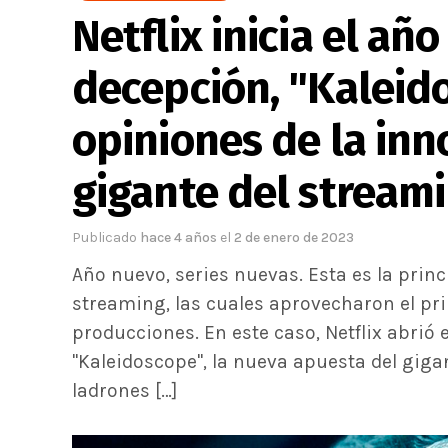
Netflix inicia el añ
decepción, "Kaleido
opiniones de la inn
gigante del streami
Publicado
hace 4 años
el
2 de enero de 2023
Año nuevo, series nuevas. Esta es la pri
streaming, las cuales aprovecharon el pr
producciones. En este caso, Netflix abrió
"Kaleidoscope", la nueva apuesta del gig
ladrones […]