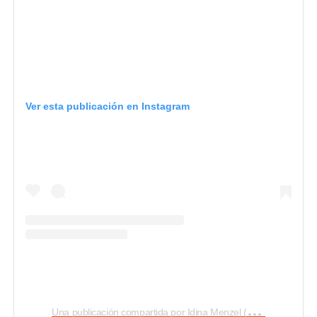
Ver esta publicación en Instagram
U
na publicación compartida por Idina Menzel (@idinamenzel)