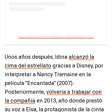
U
na publicación compartida por Idina Menzel (@idinamenzel)
Unos años después, Idina
alcanzó la
cima del estrellato
gracias a Disney, por
interpretar a Nancy Tremaine en la
película "Encantada" (2007).
Posteriormente,
volvería a trabajar con
la compañía
en 2013, año donde prestó
su voz a Elsa, la protagonista de la cinta