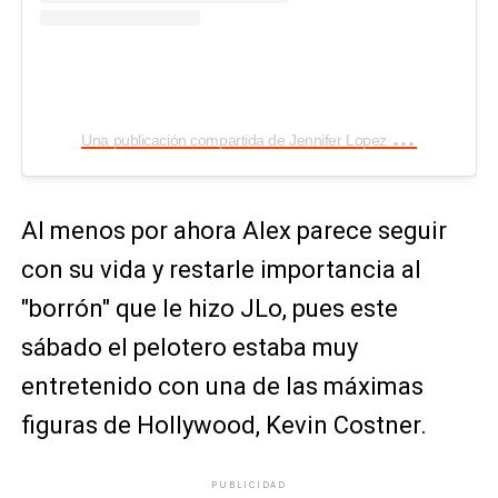
U
na publicación compartida de Jennifer Lopez (@jlo)
Al menos por ahora Alex parece seguir
con su vida y restarle importancia al
"borrón" que le hizo JLo, pues este
sábado el pelotero estaba muy
entretenido con una de las máximas
figuras de Hollywood, Kevin Costner.
PUBLICIDAD