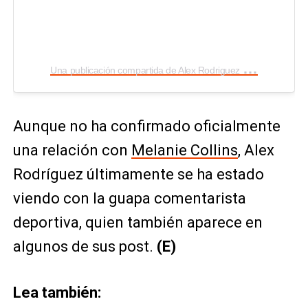
U
na publicación compartida de Alex Rodriguez (@arod)
Aunque no ha confirmado oficialmente
una relación con
Melanie Collins
, Alex
Rodríguez últimamente se ha estado
viendo con la guapa comentarista
deportiva, quien también aparece en
algunos de sus post.
(E)
Lea también: