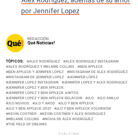
Alex Rodríguez, además de su amor
por Jennifer Lopez
REDACCIÓN
Qué Noticias!
TÓPICOS:
ALEX RODRÍGUEZ
ALEX RODRIGUEZ INSTAGRAM
ALEX RODRÍGUEZ Y MELANIE COLLINS
BEN AFFLECK
BEN AFFLECK Y JENNIFER LOPEZ
INSTAGRAM DE ALEX RODRÍGUEZ
INSTAGRAM DE JENNIFER LOPEZ
JENNIFER LÓPEZ
JENNIFER LOPEZ INSTAGRAM
JENNIFER LOPEZ Y ALEX RODRIGUEZ
JENNIFER LOPEZ Y BEN AFFLECK
JENNIFER LOPEZ Y BEN AFFLECK JUNTOS
JENNIFER LOPEZ Y BEN AFFLECK RELACION
JLO
JLO ANILLO
JLO NOVIOS
JLO Y AROD
JLO Y BEN AFFLECK
JLO Y BEN AFFLECK 2021
JLO Y BEN AFFLECK VOLVIERON
KEVIN COSTNER
KEVIN COSTNER Y ALEX RODRIGUEZ
MELANIE COLLINS
NOVIA DE ALEX RODRIGUEZ
THE FIELD OF DREAMS
PUBLICIDAD