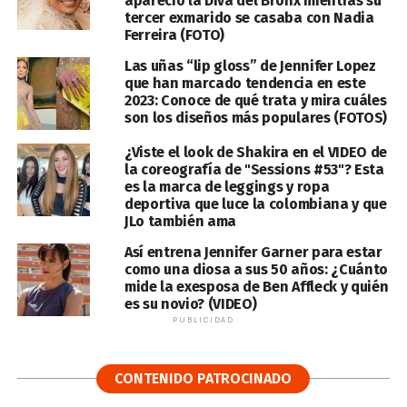
apareció la Diva del Bronx mientras su
tercer exmarido se casaba con Nadia
Ferreira (FOTO)
Las uñas “lip gloss” de Jennifer Lopez
que han marcado tendencia en este
2023: Conoce de qué trata y mira cuáles
son los diseños más populares (FOTOS)
¿Viste el look de Shakira en el VIDEO de
la coreografía de "Sessions #53"? Esta
es la marca de leggings y ropa
deportiva que luce la colombiana y que
JLo también ama
Así entrena Jennifer Garner para estar
como una diosa a sus 50 años: ¿Cuánto
mide la exesposa de Ben Affleck y quién
es su novio? (VIDEO)
PUBLICIDAD
CONTENIDO PATROCINADO