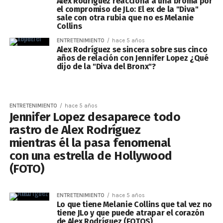
Alex Rodríguez reacciona a una broma por
el compromiso de JLo: El ex de la "Diva"
sale con otra rubia que no es Melanie
Collins
ENTRETENIMIENTO
hace 5 años
Alex Rodríguez se sincera sobre sus cinco
años de relación con Jennifer Lopez ¿Qué
dijo de la "Diva del Bronx"?
ENTRETENIMIENTO
hace 5 años
Jennifer Lopez desaparece todo
rastro de Alex Rodríguez
mientras él la pasa fenomenal
con una estrella de Hollywood
(FOTO)
ENTRETENIMIENTO
hace 5 años
Lo que tiene Melanie Collins que tal vez no
tiene JLo y que puede atrapar el corazón
de Alex Rodríguez (FOTOS)