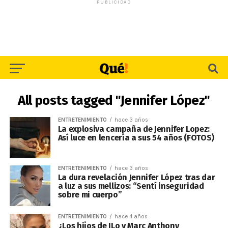
PUBLICIDAD
All posts tagged "Jennifer López"
ENTRETENIMIENTO
hace 3 años
La explosiva campaña de Jennifer Lopez:
Así luce en lencería a sus 54 años (FOTOS)
ENTRETENIMIENTO
hace 3 años
La dura revelación Jennifer López tras dar
a luz a sus mellizos: “Sentí inseguridad
sobre mi cuerpo”
ENTRETENIMIENTO
hace 4 años
¿Los hijos de JLo y Marc Anthony