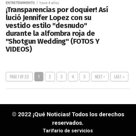
ENTRETENIMIENTO
hace 4 años
¡Transparencias por doquier! Así
lució Jennifer Lopez con su
vestido estilo "desnudo"
durante la alfombra roja de
"Shotgun Wedding" (FOTOS Y
VIDEOS)
PAGE 1 OF 23
1
2
3
4
5
NEXT ›
LAST »
© 2022 ¡Qué Noticias! Todos los derechos
reservados.
Tarifario de servicios