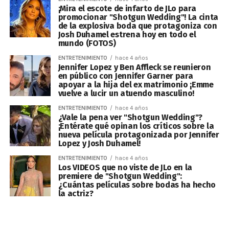
¡Mira el escote de infarto de JLo para
promocionar "Shotgun Wedding"! La cinta
de la explosiva boda que protagoniza con
Josh Duhamel estrena hoy en todo el
mundo (FOTOS)
ENTRETENIMIENTO
hace 4 años
Jennifer Lopez y Ben Affleck se reunieron
en público con Jennifer Garner para
apoyar a la hija del ex matrimonio ¡Emme
vuelve a lucir un atuendo masculino!
ENTRETENIMIENTO
hace 4 años
¿Vale la pena ver "Shotgun Wedding"?
¡Entérate qué opinan los críticos sobre la
nueva película protagonizada por Jennifer
Lopez y Josh Duhamel!
ENTRETENIMIENTO
hace 4 años
Los VIDEOS que no viste de JLo en la
premiere de "Shotgun Wedding":
¿Cuántas películas sobre bodas ha hecho
la actriz?