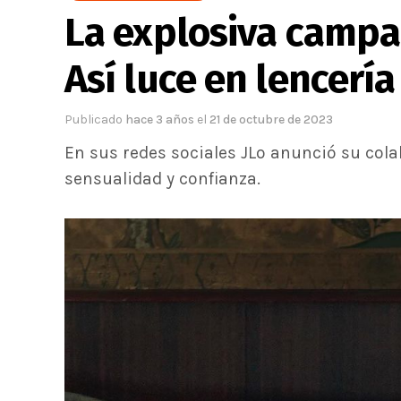
La explosiva campa
Así luce en lencerí
Publicado
hace 3 años
el
21 de octubre de 2023
En sus redes sociales JLo anunció su col
sensualidad y confianza.