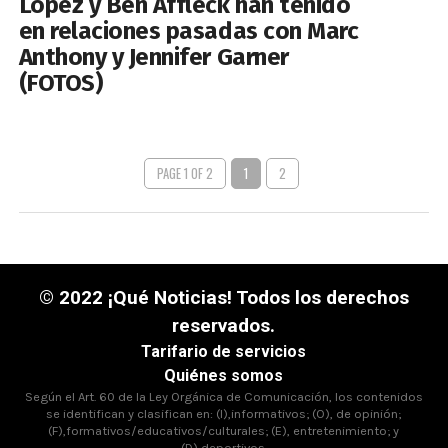
Lopez y Ben Affleck han tenido
en relaciones pasadas con Marc
Anthony y Jennifer Garner
(FOTOS)
PAGE 1 OF 2
1
2
© 2022 ¡Qué Noticias! Todos los derechos
reservados.
Tarifario de servicios
Quiénes somos
Según el Art. 60 de la Ley Orgánica de Comunicación, los contenidos
se identifican y clasifican en: (I),informativos; (O), de opinión;
(F),formativos/educativos/culturales; (E), entretenimiento; y
(D),deportivos.