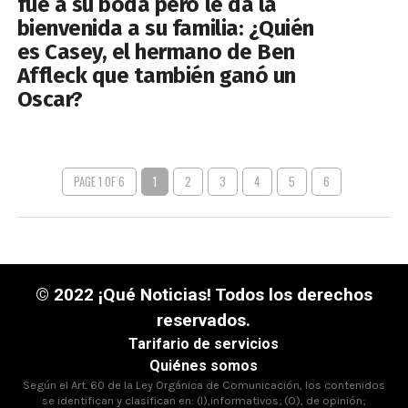
fue a su boda pero le da la
bienvenida a su familia: ¿Quién
es Casey, el hermano de Ben
Affleck que también ganó un
Oscar?
PAGE 1 OF 6
1
2
3
4
5
6
© 2022 ¡Qué Noticias! Todos los derechos
reservados.
Tarifario de servicios
Quiénes somos
Según el Art. 60 de la Ley Orgánica de Comunicación, los contenidos
se identifican y clasifican en: (I),informativos; (O), de opinión;