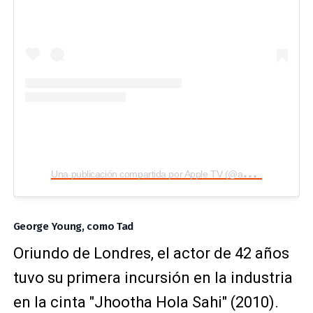
U
na publicación compartida por Apple TV (@appletv)
George Young, como Tad
Oriundo de Londres, el actor de 42 años
tuvo su primera incursión en la industria
en la cinta "Jhootha Hola Sahi" (2010).