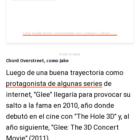
U
na publicación compartida por Lindsay Lohan (@lindsaylohan)
PUBLICIDAD
Chord Overstreet, como Jake
Luego de una buena trayectoria como
protagonista de algunas series
de
internet, "Glee" llegaría para provocar su
salto a la fama en 2010, año donde
debutó en el cine con "The Hole 3D" y, al
año siguiente, "Glee: The 3D Concert
Movie" (2011).