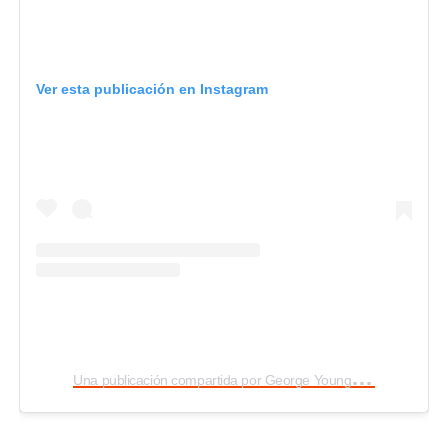
Ver esta publicación en Instagram
U
na publicación compartida por George Young (@instageorgey)