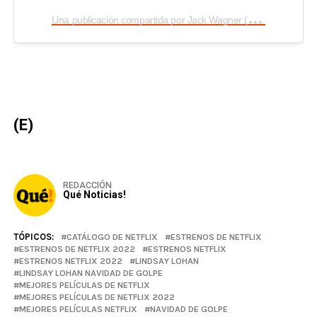
U
na publicación compartida por Jack Wagner (@jackwagnerofficial)
(E)
REDACCIÓN
Qué Noticias!
TÓPICOS:
CATÁLOGO DE NETFLIX
ESTRENOS DE NETFLIX
ESTRENOS DE NETFLIX 2022
ESTRENOS NETFLIX
ESTRENOS NETFLIX 2022
LINDSAY LOHAN
LINDSAY LOHAN NAVIDAD DE GOLPE
MEJORES PELÍCULAS DE NETFLIX
MEJORES PELÍCULAS DE NETFLIX 2022
MEJORES PELÍCULAS NETFLIX
NAVIDAD DE GOLPE