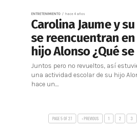
ENTRETENIMIENTO
hace 4 años
Carolina Jaume y su
se reencuentran en 
hijo Alonso ¿Qué se
Juntos pero no revueltos, así estuv
una actividad escolar de su hijo Al
hace un...
PAGE 5 OF 27
‹ PREVIOUS
1
2
3