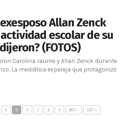
 exesposo Allan Zenck
actividad escolar de su
 dijeron? (FOTOS)
ieron Carolina Jaume y Allan Zenck durante
onso. La mediática expareja que protagonizó
4
5
6
7
8
9
NEXT ›
LAST »