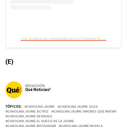
U
na publicación compartida por Los Hackers de la Farándula (@loshackersfarandula)
(E)
REDACCIÓN
Qué Noticias!
TÓPICOS:
CAROLINA JAUME
CAROLINA JAUME 2022
CAROLINA JAUME ACTRIZ
CAROLINA JAUME AMORES QUE MATAN
CAROLINA JAUME DESNUDA
CAROLINA JAUME EL HUECO DE LA JAUME
CAROLINA JAUME INSTAGRAM
CAROLINA JAUME NOVELA