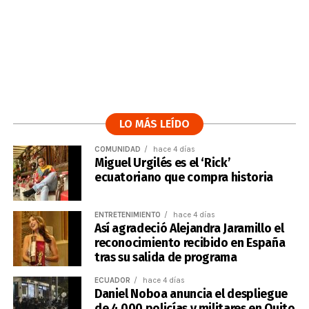
LO MÁS LEÍDO
COMUNIDAD
hace 4 días
Miguel Urgilés es el ‘Rick’
ecuatoriano que compra historia
ENTRETENIMIENTO
hace 4 días
Así agradeció Alejandra Jaramillo el
reconocimiento recibido en España
tras su salida de programa
ECUADOR
hace 4 días
Daniel Noboa anuncia el despliegue
de 4.000 policías y militares en Quito