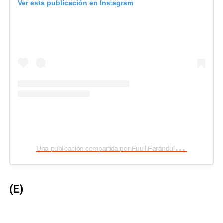
Ver esta publicación en Instagram
U
na publicación compartida por Fuull Farándula (@fuullfarandula)
(E)