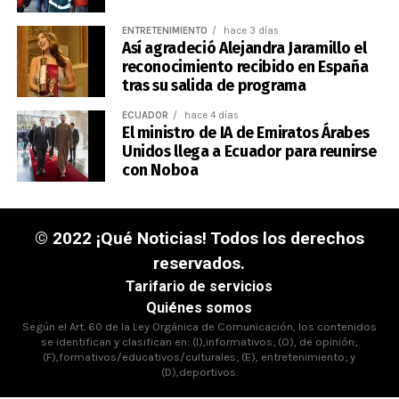
ENTRETENIMIENTO
hace 3 días
Así agradeció Alejandra Jaramillo el
reconocimiento recibido en España
tras su salida de programa
ECUADOR
hace 4 días
El ministro de IA de Emiratos Árabes
Unidos llega a Ecuador para reunirse
con Noboa
© 2022 ¡Qué Noticias! Todos los derechos
reservados.
Tarifario de servicios
Quiénes somos
Según el Art. 60 de la Ley Orgánica de Comunicación, los contenidos
se identifican y clasifican en: (I),informativos; (O), de opinión;
(F),formativos/educativos/culturales; (E), entretenimiento; y
(D),deportivos.