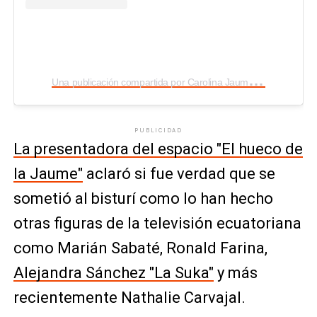
U
na publicación compartida por Carolina Jaume (@carolinajaume)
PUBLICIDAD
La presentadora del espacio "El hueco de
la Jaume"
aclaró si fue verdad que se
sometió al bisturí como lo han hecho
otras figuras de la televisión ecuatoriana
como Marián Sabaté, Ronald Farina,
Alejandra Sánchez "La Suka"
y más
recientemente Nathalie Carvajal.