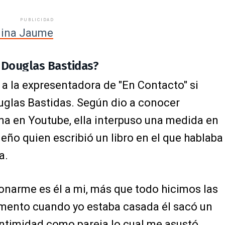
PUBLICIDAD
lina Jaume
 Douglas Bastidas?
a la expresentadora de "En Contacto" si
uglas Bastidas. Según dio a conocer
a en Youtube, ella interpuso una medida en
eño quien escribió un libro en el que hablaba
a.
onarme es él a mi, más que todo hicimos las
omento cuando yo estaba casada él sacó un
 intimidad como pareja lo cual me asustó