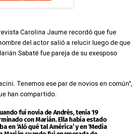
trevista Carolina Jaume recordó que fue
nombre del actor salió a relucir luego de que
arián Sabaté fue pareja de su exesposo
cini. Tenemos ese par de novios en común",
ue han compartido.
uando fui novia de Andrés, tenía 19
erminado con Marián. Ella había estado
a en ‘Aló qué tal América’ y en ‘Media
a a Marián cuando fui enamorada de