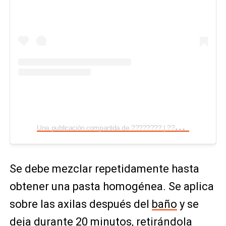
U
na publicación compartida de ???????? | ????????? (@carinomio.artesanal)
Se debe mezclar repetidamente hasta
obtener una pasta homogénea. Se aplica
sobre las axilas después del
baño
y se
deja durante 20 minutos, retirándola