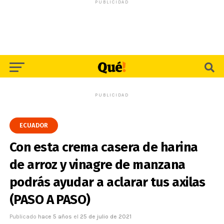
PUBLICIDAD
PUBLICIDAD
ECUADOR
Con esta crema casera de harina
de arroz y vinagre de manzana
podrás ayudar a aclarar tus axilas
(PASO A PASO)
Publicado
hace 5 años
el
25 de julio de 2021