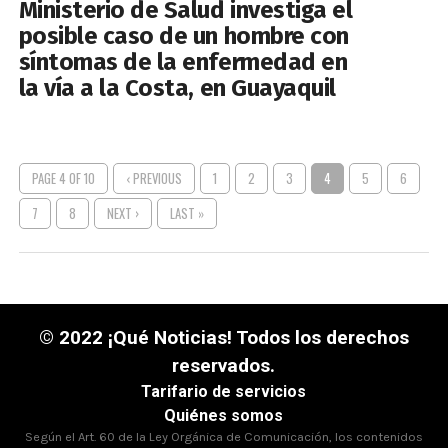
Ministerio de Salud investiga el
posible caso de un hombre con
síntomas de la enfermedad en
la vía a la Costa, en Guayaquil
PAGE 4 OF 10
‹ PREVIOUS
1
2
3
4
5
6
7
8
NEXT ›
LAST »
© 2022 ¡Qué Noticias! Todos los derechos
reservados.
Tarifario de servicios
Quiénes somos
Según el Art. 60 de la Ley Orgánica de Comunicación, los contenidos