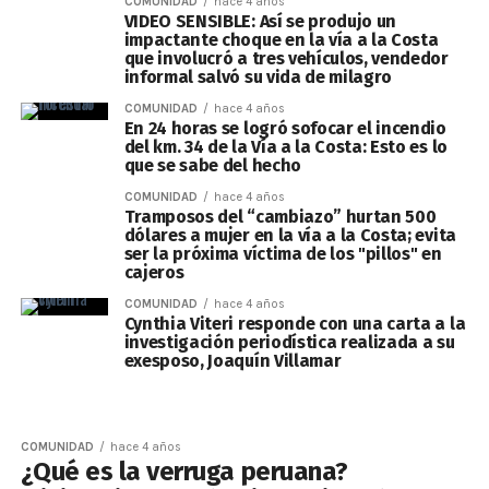
COMUNIDAD
hace 4 años
VIDEO SENSIBLE: Así se produjo un
impactante choque en la vía a la Costa
que involucró a tres vehículos, vendedor
informal salvó su vida de milagro
COMUNIDAD
hace 4 años
En 24 horas se logró sofocar el incendio
del km. 34 de la Vía a la Costa: Esto es lo
que se sabe del hecho
COMUNIDAD
hace 4 años
Tramposos del “cambiazo” hurtan 500
dólares a mujer en la vía a la Costa; evita
ser la próxima víctima de los "pillos" en
cajeros
COMUNIDAD
hace 4 años
Cynthia Viteri responde con una carta a la
investigación periodística realizada a su
exesposo, Joaquín Villamar
COMUNIDAD
hace 4 años
¿Qué es la verruga peruana?