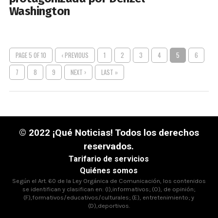
Washington
PAGE 5 OF 10
‹ PREVIOUS
1
2
3
4
5
6
7
8
9
NEXT ›
LAST »
© 2022 ¡Qué Noticias! Todos los derechos
reservados.
Tarifario de servicios
Quiénes somos
Según el Art. 60 de la Ley Orgánica de Comunicación, los contenidos
se identifican y clasifican en: (I),informativos; (O), de opinión;
(F),formativos/educativos/culturales; (E), entretenimiento; y
(D),deportivos.