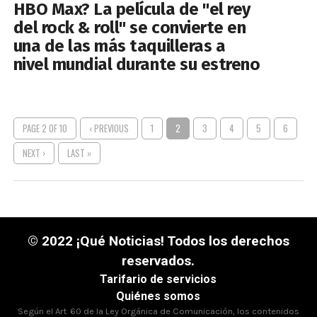
HBO Max? La película de "el rey
del rock & roll" se convierte en
una de las más taquilleras a
nivel mundial durante su estreno
PAGE 2 OF 10
‹ PREVIOUS
1
2
3
4
5
6
NEXT ›
LAST »
© 2022 ¡Qué Noticias! Todos los derechos
reservados.
Tarifario de servicios
Quiénes somos
Según el Art. 60 de la Ley Orgánica de Comunicación, los contenidos