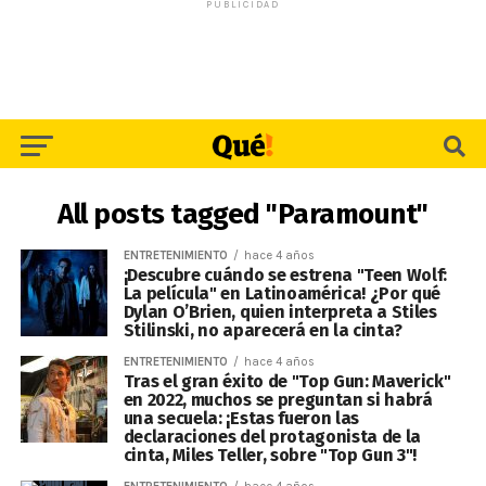
PUBLICIDAD
All posts tagged "Paramount"
ENTRETENIMIENTO
hace 4 años
¡Descubre cuándo se estrena "Teen Wolf:
La película" en Latinoamérica! ¿Por qué
Dylan O’Brien, quien interpreta a Stiles
Stilinski, no aparecerá en la cinta?
ENTRETENIMIENTO
hace 4 años
Tras el gran éxito de "Top Gun: Maverick"
en 2022, muchos se preguntan si habrá
una secuela: ¡Estas fueron las
declaraciones del protagonista de la
cinta, Miles Teller, sobre "Top Gun 3"!