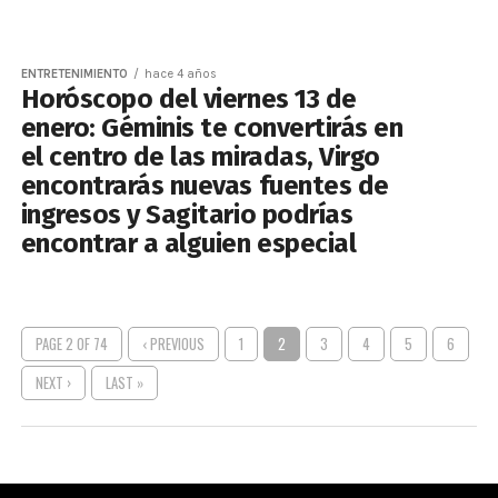
ENTRETENIMIENTO
hace 4 años
Horóscopo del viernes 13 de
enero: Géminis te convertirás en
el centro de las miradas, Virgo
encontrarás nuevas fuentes de
ingresos y Sagitario podrías
encontrar a alguien especial
PAGE 2 OF 74
‹ PREVIOUS
1
2
3
4
5
6
NEXT ›
LAST »