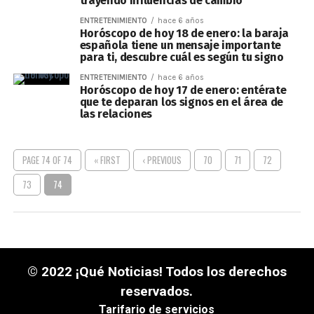
trayendo influencias de cambio
ENTRETENIMIENTO
hace 6 años
Horóscopo de hoy 18 de enero: la baraja
española tiene un mensaje importante
para ti, descubre cuál es según tu signo
ENTRETENIMIENTO
hace 6 años
Horóscopo de hoy 17 de enero: entérate
que te deparan los signos en el área de
las relaciones
PAGE 74 OF 74
« FIRST
‹ PREVIOUS
70
71
72
73
74
© 2022 ¡Qué Noticias! Todos los derechos
reservados.
Tarifario de servicios