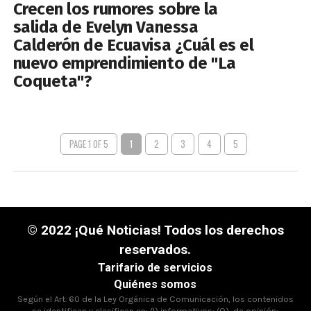
Crecen los rumores sobre la
salida de Evelyn Vanessa
Calderón de Ecuavisa ¿Cuál es el
nuevo emprendimiento de "La
Coqueta"?
PAGE 1 OF 5
1
2
3
4
5
© 2022 ¡Qué Noticias! Todos los derechos
reservados.
Tarifario de servicios
Quiénes somos
Según el Art. 60 de la Ley Orgánica de Comunicación, los contenidos
se identifican y clasifican en: (I),informativos; (O), de opinión;