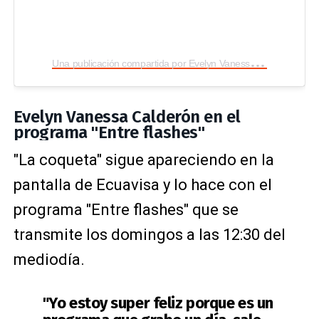
U
na publicación compartida por Evelyn Vanessa Calderón (@evelynvcalderon)
Evelyn Vanessa Calderón en el
programa "Entre flashes"
"La coqueta" sigue apareciendo en la
pantalla de Ecuavisa y lo hace con el
programa "Entre flashes" que se
transmite los domingos a las 12:30 del
mediodía.
"Yo estoy super feliz porque es un