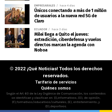
EMPRESARIALES
hace 4 días
Únicos conectando a más de 1 millón
de usuarios a la nueva red 5G de
Claro
ECUADOR
hace 3 días
Milei llega a Quito el jueves:
extradición, ciberdefensa y vuelos
directos marcan la agenda con
Noboa
© 2022 ¡Qué Noticias! Todos los derechos
reservados.
Tarifario de servicios
Quiénes somos
Según el Art. 60 de la Ley Orgánica de Comunicación, los contenidos
se identifican y clasifican en: (I),informativos; (O), de opinión;
(F),formativos/educativos/culturales; (E), entretenimiento; y
(D),deportivos.