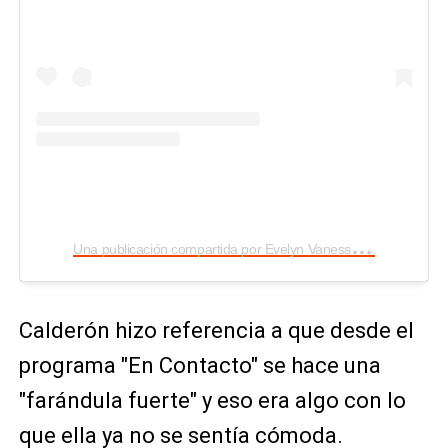
U
na publicación compartida por Evelyn Vanessa Calderón (@evelynvcalderon)
Calderón hizo referencia a que desde el
programa "En Contacto" se hace una
"farándula fuerte" y eso era algo con lo
que ella ya no se sentía cómoda.