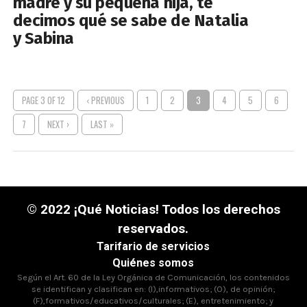
madre y su pequeña hija, te
decimos qué se sabe de Natalia
y Sabina
PAGE 3 OF 12
‹ PREVIOUS
1
2
3
4
5
6
7
NEXT ›
LAST »
© 2022 ¡Qué Noticias! Todos los derechos
reservados.
Tarifario de servicios
Quiénes somos
Según el Art. 60 de la Ley Orgánica de Comunicación, los contenidos
se identifican y clasifican en: (I),informativos; (O), de opinión;
(F),formativos/educativos/culturales; (E), entretenimiento; y