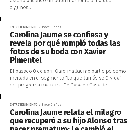
estaría pasando un buen momento e incluso
algunos...
ENTRETENIMIENTO
hace 5 años
Carolina Jaume se confiesa y
revela por qué rompió todas las
fotos de su boda con Xavier
Pimentel
El pasado 8 de abril Carolina Jaume participó como
invitada en el segmento "Lo que Jamás se Olvida"
del programa matutino De Casa en Casa de...
ENTRETENIMIENTO
hace 5 años
Carolina Jaume relata el milagro
que recuperó a su hijo Alonso tras
nacer prematuro: Le cambió el