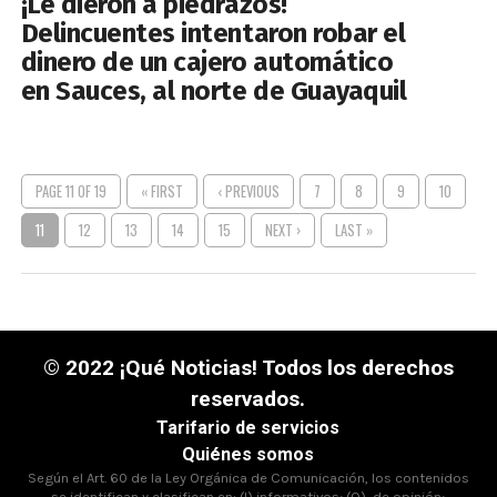
¡Le dieron a piedrazos!
Delincuentes intentaron robar el
dinero de un cajero automático
en Sauces, al norte de Guayaquil
PAGE 11 OF 19
« FIRST
‹ PREVIOUS
7
8
9
10
11
12
13
14
15
NEXT ›
LAST »
© 2022 ¡Qué Noticias! Todos los derechos
reservados.
Tarifario de servicios
Quiénes somos
Según el Art. 60 de la Ley Orgánica de Comunicación, los contenidos
se identifican y clasifican en: (I),informativos; (O), de opinión;