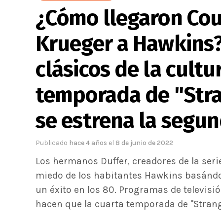
¿Cómo llegaron Cou
Krueger a Hawkins?
clásicos de la cultu
temporada de "Str
se estrena la segu
Publicado
hace 4 años
el
8 de junio de 2022
Los hermanos Duffer, creadores de la seri
miedo de los habitantes Hawkins basándo
un éxito en los 80. Programas de televisió
hacen que la cuarta temporada de "Strange