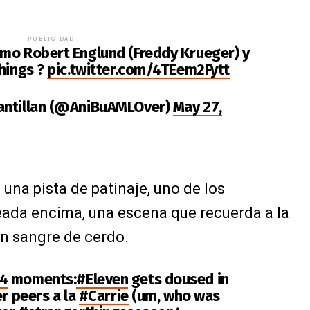
PUBLICIDAD
mo Robert Englund (Freddy Krueger) y
Things ?
pic.twitter.com/4TEem2Fytt
antillan (@AniBuAMLOver)
May 27,
na pista de patinaje, uno de los
eada encima, una escena que recuerda a la
n sangre de cerdo.
s4
moments:
#Eleven
gets doused in
er peers a la
#Carrie
(um, who was