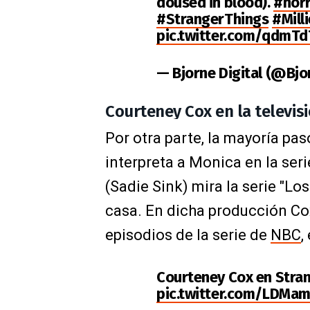
doused in blood).
#hor
#StrangerThings
#Mill
pic.twitter.com/qdmT
— Bjorne Digital (@Bjo
Courteney Cox en la televis
Por otra parte, la mayoría pa
interpreta a Monica en la seri
(Sadie Sink) mira la serie "Los
casa. En dicha producción Cox
episodios de la serie de
NBC
,
Courteney Cox en Stran
pic.twitter.com/LDMa