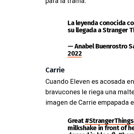
para la trama.
La leyenda conocida co
su llegada a Stranger 
— Anabel Buenrostro S
2022
Carrie
Cuando Eleven es acosada en u
bravucones le riega una malt
imagen de Carrie empapada e
Great
#StrangerThing
milkshake in front of h