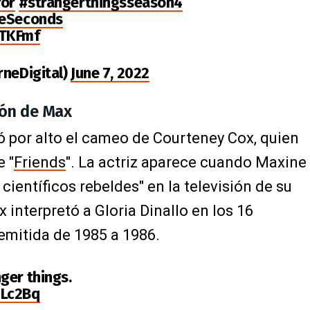
ror
#strangerthingsseason4
ieSeconds
dTKFmf
rneDigital)
June 7, 2022
ión de Max
só por alto el cameo de Courteney Cox, quien
e "
Friends
". La actriz aparece cuando Maxine
 científicos rebeldes" en la televisión de su
 interpretó a Gloria Dinallo en los 16
 emitida de 1985 a 1986.
ger things.
mLc2Bq