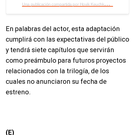
U
na publicación compartida por Hovik Keuchkerian (@hovik_keuchkerian)
En palabras del actor, esta adaptación
cumplirá con las expectativas del público
y tendrá siete capítulos que servirán
como preámbulo para futuros proyectos
relacionados con la trilogía, de los
cuales no anunciaron su fecha de
estreno.
(E)