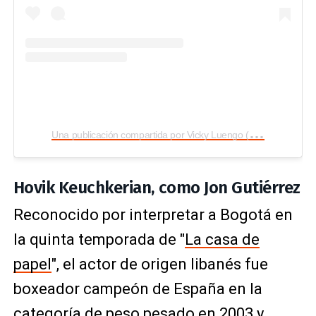
U
na publicación compartida por Vicky Luengo (@vickyluengo)
Hovik Keuchkerian, como Jon Gutiérrez
Reconocido por interpretar a Bogotá en
la quinta temporada de "
La casa de
papel
", el actor de origen libanés fue
boxeador campeón de España en la
categoría de peso pesado en 2003 y