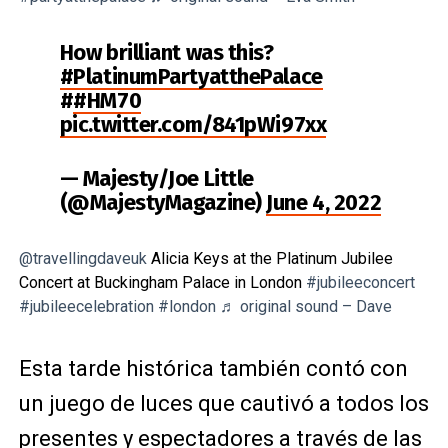
How brilliant was this?
#PlatinumPartyatthePalace
#
#HM70
pic.twitter.com/841pWi97xx
— Majesty/Joe Little
(@MajestyMagazine)
June 4, 2022
@travellingdaveuk
Alicia Keys at the Platinum Jubilee
Concert at Buckingham Palace in London
#jubileeconcert
#jubileecelebration
#london
♬ original sound – Dave
Esta tarde histórica también contó con
un juego de luces que cautivó a todos los
presentes y espectadores a través de las