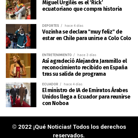
Miguel Urgilés es el ‘Rick’
ecuatoriano que compra historia
DEPORTES
hace 4 días
Vozinha se declara "muy feliz" de
estar en Chile para unirse a Colo Colo
ENTRETENIMIENTO
hace 3 días
Así agradeció Alejandra Jaramillo el
reconocimiento recibido en España
tras su salida de programa
ECUADOR
hace 4 días
El ministro de IA de Emiratos Árabes
Unidos llega a Ecuador para reunirse
con Noboa
© 2022 ¡Qué Noticias! Todos los derechos
reservados.