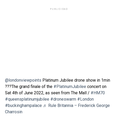
PUBLICIDAD
@londonviewpoints
Platinum Jubilee drone show in 1min
???The grand finale of the
#PlatinumJubilee
concert on
Sat 4th of June 2022, as seen from The Mall /
#HM70
#queensplatinumjubilee
#droneswarm
#London
#buckinghampalace
♬ Rule Britannia – Frederick George
Charrosin