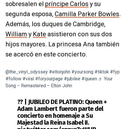
sobresalen el
príncipe Carlos
y su
segunda esposa,
Camilla Parker Bowles
.
Además, los duques de Cambridge,
William
y
Kate
asistieron con sus dos
hijos mayores. La princesa Ana también
se acercó en este concierto.
@the_vinyl_odyssey
#eltonjohn
#yoursong
#tiktok
#fyp
#follow
#viral
#foryourpage
#jubilee
#queen
♬ Your
Song – Remastered – Elton John
?? | JUBILEO DE PLATINO: Queen +
Adam Lambert fueron parte del
concierto en homenaje a Su
Majestad la Reina Isabel II.