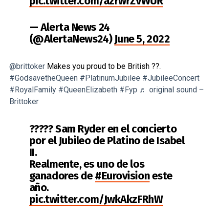
pic.twitter.com/azrwrZvWUR
— Alerta News 24
(@AlertaNews24)
June 5, 2022
@brittoker
Makes you proud to be British ??.
#GodsavetheQueen
#PlatinumJubilee
#JubileeConcert
#RoyalFamily
#QueenElizabeth
#Fyp
♬ original sound –
Brittoker
????‍? Sam Ryder en el concierto
por el Jubileo de Platino de Isabel
II.
Realmente, es uno de los
ganadores de
#Eurovision
este
año.
pic.twitter.com/JwkAkzFRhW