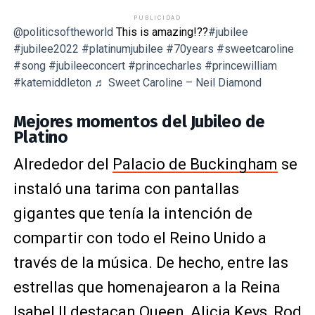
PUBLICIDAD
@politicsoftheworld
This is amazing!??
#jubilee
#jubilee2022
#platinumjubilee
#70years
#sweetcaroline
#song
#jubileeconcert
#princecharles
#princewilliam
#katemiddleton
♬ Sweet Caroline – Neil Diamond
Mejores momentos del Jubileo de
Platino
Alrededor del
Palacio de Buckingham
se
instaló una tarima con pantallas
gigantes que tenía la intención de
compartir con todo el Reino Unido a
través de la música. De hecho, entre las
estrellas que homenajearon a la Reina
Isabel II destacan
Queen
,
Alicia Keys
, Rod