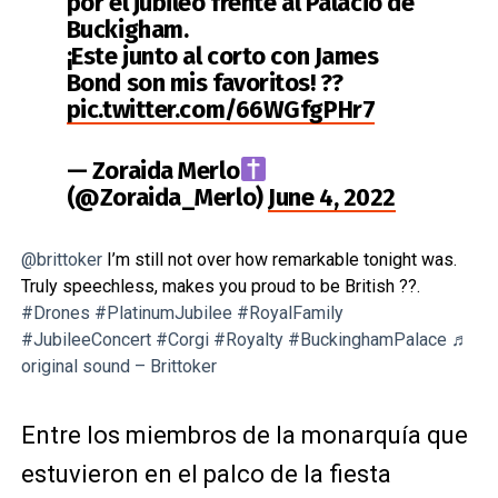
por el jubileo frente al Palacio de
Buckigham.
¡Este junto al corto con James
Bond son mis favoritos! ??
pic.twitter.com/66WGfgPHr7
— Zoraida Merlo
(@Zoraida_Merlo)
June 4, 2022
@brittoker
I’m still not over how remarkable tonight was.
Truly speechless, makes you proud to be British ??.
#Drones
#PlatinumJubilee
#RoyalFamily
#JubileeConcert
#Corgi
#Royalty
#BuckinghamPalace
♬
original sound – Brittoker
Entre los miembros de la monarquía que
estuvieron en el palco de la fiesta