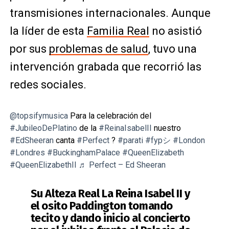
transmisiones internacionales. Aunque
la líder de esta
Familia Real
no asistió
por sus
problemas de salud
, tuvo una
intervención grabada que recorrió las
redes sociales.
@topsifymusica
Para la celebración del
#JubileoDePlatino
de la
#ReinaIsabelII
nuestro
#EdSheeran
canta
#Perfect
?
#parati
#fypシ
#London
#Londres
#BuckinghamPalace
#QueenElizabeth
#QueenElizabethII
♬ Perfect – Ed Sheeran
Su Alteza Real La Reina Isabel II y
el osito Paddington tomando
tecito y dando inicio al concierto