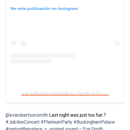
Ver esta publicación en Instagram
U
na publicación compartida por The Royal Family (@theroyalfamily)
@evarobertsonsmith
Last night was just too fun ?
#JubileeConcert
#PlatinumParty
#BuckinghamPalace
#partyatthepalace
♬ original sound – Eva Smith