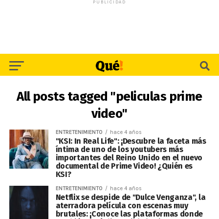
PUBLICIDAD
All posts tagged "peliculas prime
video"
ENTRETENIMIENTO
hace 4 años
"KSI: In Real Life": ¡Descubre la faceta más
íntima de uno de los youtubers más
importantes del Reino Unido en el nuevo
documental de Prime Video! ¿Quién es
KSI?
ENTRETENIMIENTO
hace 4 años
Netflix se despide de "Dulce Venganza", la
aterradora película con escenas muy
brutales: ¡Conoce las plataformas donde