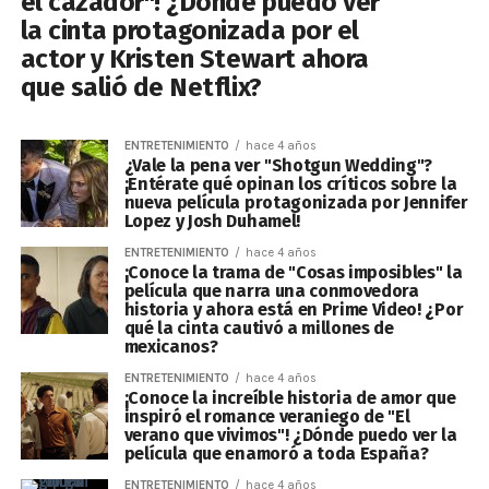
el cazador"! ¿Dónde puedo ver
la cinta protagonizada por el
actor y Kristen Stewart ahora
que salió de Netflix?
ENTRETENIMIENTO
hace 4 años
¿Vale la pena ver "Shotgun Wedding"?
¡Entérate qué opinan los críticos sobre la
nueva película protagonizada por Jennifer
Lopez y Josh Duhamel!
ENTRETENIMIENTO
hace 4 años
¡Conoce la trama de "Cosas imposibles" la
película que narra una conmovedora
historia y ahora está en Prime Video! ¿Por
qué la cinta cautivó a millones de
mexicanos?
ENTRETENIMIENTO
hace 4 años
¡Conoce la increíble historia de amor que
inspiró el romance veraniego de "El
verano que vivimos"! ¿Dónde puedo ver la
película que enamoró a toda España?
ENTRETENIMIENTO
hace 4 años