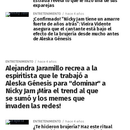
Estrada revela lo que le hizo una de sus
exparejas
ENTRETENIMIENTO
hace 4 años
¡Confirmado! “Nicky Jam tiene un amarre
fuerte de años atrás”: Vieira Vidente
asegura que el cantante está bajo el
efecto de la brujería desde mucho antes
de Aleska Génesis
ENTRETENIMIENTO
hace 4 años
Alejandra Jaramillo recrea a la
espiritista que le trabajó a
Aleska Génesis para "dominar" a
Nicky Jam ¡Mira el trend al que
se sumó y los memes que
invaden las redes!
ENTRETENIMIENTO
hace 4 años
¿Te hicieron brujería? Haz este ritual