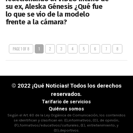
su ex, Aleska Génesis ¿Qué fue
lo que se vio de la modelo
frente a la cámara?
PAGE 1 OF 8
1
2
3
4
5
6
7
8
© 2022 ¡Qué Noticias! Todos los derechos
reservados.
Tarifario de servicios
Quiénes somos
Según el Art. 60 de la Ley Orgánica de Comunicación, los contenidos
se identifican y clasifican en: (I),informativos; (O), de opinión;
(F),formativos/educativos/culturales; (E), entretenimiento; y
(D),deportivos.