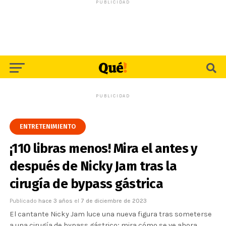
PUBLICIDAD
PUBLICIDAD
ENTRETENIMIENTO
¡110 libras menos! Mira el antes y
después de Nicky Jam tras la
cirugía de bypass gástrica
Publicado
hace 3 años
el
7 de diciembre de 2023
El cantante Nicky Jam luce una nueva figura tras someterse
a una cirugía de bypass gástrico; mira cómo se ve ahora.