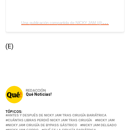
U
na publicación compartida de NICKY JAM (@nickyjam)
(E)
REDACCIÓN
Qué Noticias!
TÓPICOS:
ANTES Y DESPUÉS DE NICKY JAM TRAS CIRUGÍA BARIÁTRICA
CUÁNTAS LIBRAS PERDIÓ NICKY JAM TRAS CIRUGÍA
NICKY JAM
NICKY JAM CIRUGÍA DE BYPASS GÁSTRICO
NICKY JAM DELGADO
NICKY JAM GORDO
QUÉ ES LA CIRUGÍA BARIÁTRICA