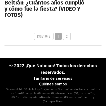
Beltrán: ¿Cuántos años cumplió
y cómo fue la fiesta? (VIDEO Y
FOTOS)
PAGE 1 OF 2
1
2
© 2022 ¡Qué Noticias! Todos los derechos
reservados.
Tarifario de servicios
Quiénes somos
Según el Art. 60 de la Ley Orgánica de Comunicación, los contenidos
se identifican y clasifican en: (I),informativos; (O), de opinión;
(F),formativos/educativos/culturales; (E), entretenimiento; y
(D),deportivos.