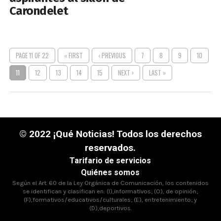
Carondelet
PAGE 11 OF 22
« FIRST
‹ PREVIOUS
7
8
9
10
11
12
13
14
15
NEXT ›
LAST »
© 2022 ¡Qué Noticias! Todos los derechos
reservados.
Tarifario de servicios
Quiénes somos
Según el Art. 60 de la Ley Orgánica de Comunicación, los contenidos
se identifican y clasifican en: (I),informativos; (O), de opinión;
(F),formativos/educativos/culturales; (E), entretenimiento; y
(D),deportivos.