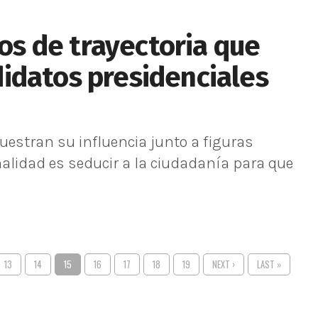
cos de trayectoria que
idatos presidenciales
uestran su influencia junto a figuras
inalidad es seducir a la ciudadanía para que
13
14
15
16
17
18
19
NEXT ›
LAST »