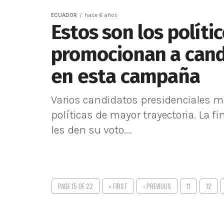
ECUADOR
hace 6 años
Estos son los políti
promocionan a cand
en esta campaña
Varios candidatos presidenciales m
políticas de mayor trayectoria. La f
les den su voto....
PAGE 15 OF 22
« FIRST
‹ PREVIOUS
11
12