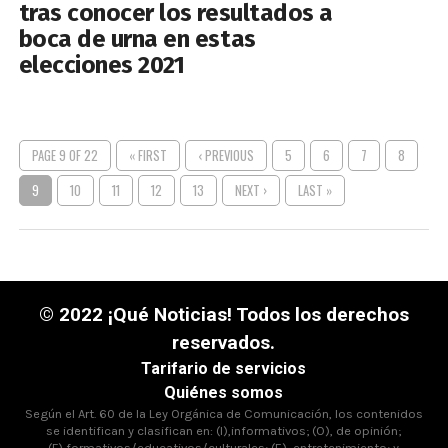
tras conocer los resultados a
boca de urna en estas
elecciones 2021
PAGE 9 OF 22
« FIRST
‹ PREVIOUS
5
6
7
8
9
10
11
12
13
NEXT ›
LAST »
© 2022 ¡Qué Noticias! Todos los derechos
reservados.
Tarifario de servicios
Quiénes somos
Según el Art. 60 de la Ley Orgánica de Comunicación, los contenidos
se identifican y clasifican en: (I),informativos; (O), de opinión;
(F),formativos/educativos/culturales; (E), entretenimiento; y