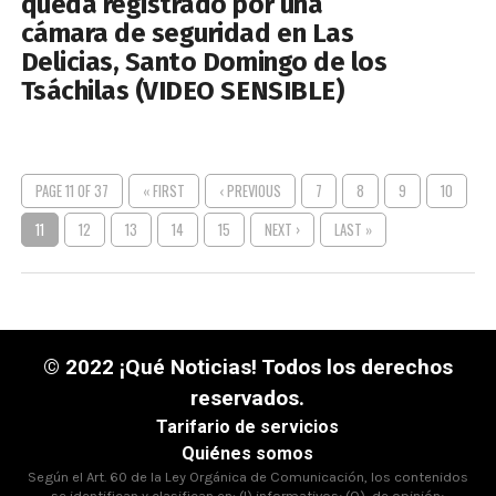
queda registrado por una
cámara de seguridad en Las
Delicias, Santo Domingo de los
Tsáchilas (VIDEO SENSIBLE)
PAGE 11 OF 37
« FIRST
‹ PREVIOUS
7
8
9
10
11
12
13
14
15
NEXT ›
LAST »
© 2022 ¡Qué Noticias! Todos los derechos
reservados.
Tarifario de servicios
Quiénes somos
Según el Art. 60 de la Ley Orgánica de Comunicación, los contenidos
se identifican y clasifican en: (I),informativos; (O), de opinión;