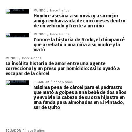
MUNDO
hace 4 años
Hombre asesina a su novia y a su mejor
amiga embarazada de cinco meses dentro
de un vehículo y frente a un niño
MUNDO
hace 4 años
Conoce la historia de Frodo, el chimpancé
que arrebató a una niña a su madre y la
mató
MUNDO
hace 4 años
La insólita historia de amor entre una agente
correccional y un preso por homicidio: Así lo ayudó a
escapar de la cárcel
ECUADOR
hace 5 años
Máxima pena de cárcel para el padrastro
que mató a golpes a una bebé de dos años
y envolvía la cabeza de su otra hijastra en
una funda para almohadas en El Pintado,
sur de Quito
ECUADOR
hace 5 años