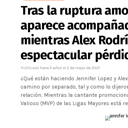
Tras la ruptura amo
aparece acompañad
mientras Alex Rodr
espectacular pérdi
Publicado
hace 5 años
el
2 de mayo de 2021
¿Qué están haciendo Jennifer Lopez y Alex
camino por separado, tal y como lo dijer
relación. Mientras la cantante promociona
Valioso (MVP) de las Ligas Mayores está re