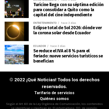
Turicine llega con su séptima edición
para consolidar a Quito como la
capital del cine independiente
ENTRETENIMIENTO
hace 3 días
Eclipse total de Sol 2026: dónde ver
la corona solar desde Ecuador
ECUADOR
hace 3 días
Se reduce el IVA al 8 % para el
feriado: nueve servicios turísticos se
benefician
© 2022 ¡Qué Noticias! Todos los derechos
reservados.
Tarifario de servicios
Quiénes somos
Según el Art. 60 de la Ley Orgánica de Comunicación, los contenidos
se identifican y clasifican en: (I),informativos; (O), de opinión;