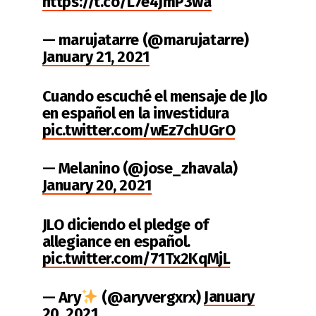
https://t.co/L7e4JmP3wa
— marujatarre (@marujatarre)
January 21, 2021
Cuando escuché el mensaje de Jlo
en español en la investidura
pic.twitter.com/wEz7chUGrO
— Melanino (@jose_zhavala)
January 20, 2021
JLO diciendo el pledge of
allegiance en español.
pic.twitter.com/71Tx2KqMjL
— Ary
(@aryvergxrx)
January
20, 2021