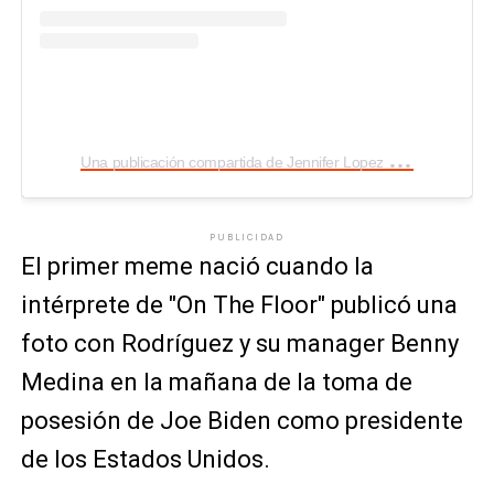
U
na publicación compartida de Jennifer Lopez (@jlo)
PUBLICIDAD
El primer meme nació cuando la
intérprete de "On The Floor" publicó una
foto con Rodríguez y su manager Benny
Medina en la mañana de la toma de
posesión de Joe Biden como presidente
de los Estados Unidos.