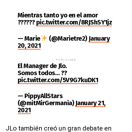
Mientras tanto yo en el amor
??????
pic.twitter.com/8RJShSY1jz
— Marie
(@Marietre2)
January
20, 2021
PUBLICIDAD
El Manager de Jlo.
Somos todos… ??
pic.twitter.com/5V9G7kuDK1
— PippyAllStars
(@mitMirGermania)
January 21,
2021
JLo también creó un gran debate en