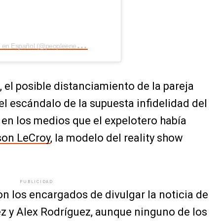
U
na publicación compartida de People en Español (@peopleenespanol)
el posible distanciamiento de la pareja
el escándalo de la supuesta infidelidad del
ó en los medios que el expelotero había
on LeCroy
, la modelo del reality show
PUBLICIDAD
on los encargados de divulgar la noticia de
ez y Alex Rodríguez, aunque ninguno de los