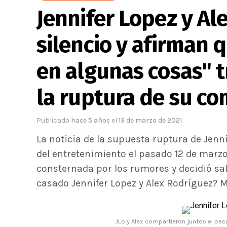
Jennifer Lopez y Al
silencio y afirman 
en algunas cosas" t
la ruptura de su c
Publicado
hace 5 años
el
13 de marzo de 2021
La noticia de la supuesta ruptura de Jenn
del entretenimiento el pasado 12 de marzo
consternada por los rumores y decidió sal
casado Jennifer Lopez y Alex Rodríguez? 
JLo y Alex compartieron juntos el pas