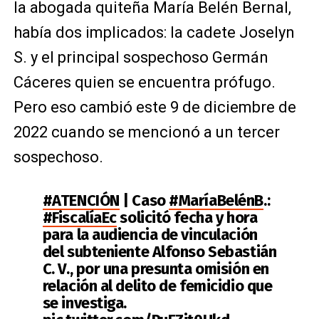
la abogada quiteña María Belén Bernal,
había dos implicados: la cadete Joselyn
S. y el principal sospechoso Germán
Cáceres quien se encuentra prófugo.
Pero eso cambió este 9 de diciembre de
2022 cuando se mencionó a un tercer
sospechoso.
#ATENCIÓN
| Caso
#MaríaBelénB
.:
#FiscalíaEc
solicitó fecha y hora
para la audiencia de vinculación
del subteniente Alfonso Sebastián
C. V., por una presunta omisión en
relación al delito de femicidio que
se investiga.