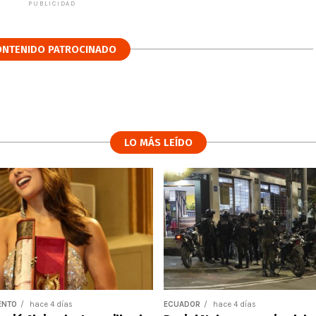
PUBLICIDAD
ONTENIDO PATROCINADO
LO MÁS LEÍDO
ENTO
hace 4 días
ECUADOR
hace 4 días