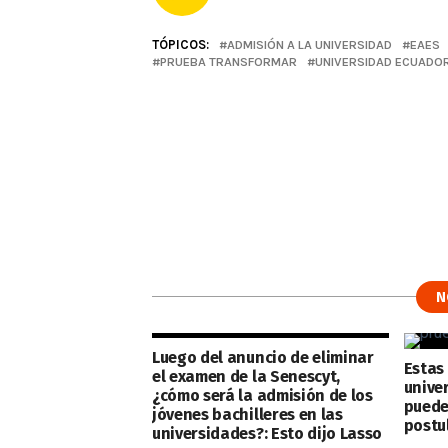
TÓPICOS:
ADMISIÓN A LA UNIVERSIDAD
EAES
PRUEBA TRANSFORMAR
UNIVERSIDAD ECUADO
N
Luego del anuncio de eliminar
Estas
el examen de la Senescyt,
univer
¿cómo será la admisión de los
puede
jóvenes bachilleres en las
postu
universidades?: Esto dijo Lasso