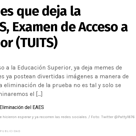
es que deja la
ES, Examen de Acceso a
or (TUITS)
so a la Educación Superior, ya deja memes de
ales ya postean divertidas imágenes a manera de
 eliminación de la prueba no es tal y solo se
minaremos el […]
hicieron esperar y ya recorren las redes sociales. / Foto: Twitter @Patty1876
PUBLICIDAD