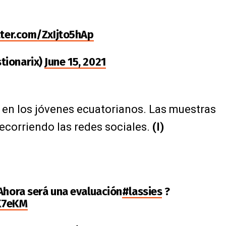
tter.com/ZxIjto5hAp
tionarix)
June 15, 2021
 en los jóvenes ecuatorianos. Las muestras
recorriendo las redes sociales.
(I)
 Ahora será una evaluación
#lassies
?
XK7eKM