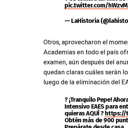
pic.twitter.com/hWzvM
— LaHistoria (@lahisto
Otros, aprovecharon el moment
Academias en todo el país of
examen, aún después del anun
quedan claras cuáles serán lo
luego de la eliminación del E
? ¡Tranquilo Pepe! Aho
Intensivo EAES para ent
quieras AQUÍ ?
https://
Obtén más de 900 pun
Prepárate desde casa