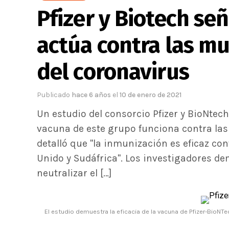
Pfizer y Biotech se
actúa contra las mu
del coronavirus
Publicado
hace 6 años
el
10 de enero de 2021
Un estudio del consorcio Pfizer y BioNtec
vacuna de este grupo funciona contra las
detalló que "la inmunización es eficaz co
Unido y Sudáfrica". Los investigadores de
neutralizar el […]
El estudio demuestra la eficacia de la vacuna de Pfizer-BioNTec