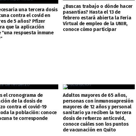
¿Buscas trabajo o dónde hacer
ecesaria una tercera dosis
pasantías? Hasta el 13 de
cuna contra el covid en
febrero estará abierta la Feria
es de 5 años? Pfizer
Virtual de empleo de la UNIR,
ra que la aplicación
conoce cómo participar
e "una respuesta inmune
e"
es el cronograma de
Adultos mayores de 65 años,
ción de la dosis de
personas con inmunosupresión
zo contra el covid-19
mayores de 12 años y personal
toda la población: conoce
sanitario ya reciben la tercera
acuna te corresponde
dosis de refuerzo anticovid,
conoce cuáles son los puntos
de vacunación en Quito