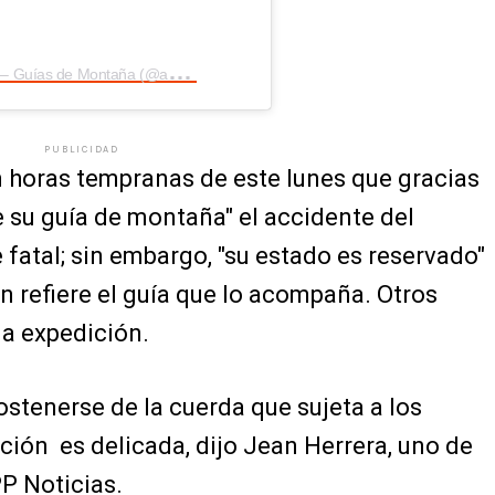
U
na publicación compartida de AGMP – Guías de Montaña (@agmp_oficial)
PUBLICIDAD
 horas tempranas de este lunes que gracias
e su guía de montaña" el accidente del
 fatal; sin embargo, "su estado es reservado"
n refiere el guía que lo acompaña. Otros
la expedición.
ostenerse de la cuerda que sujeta a los
ición es delicada, dijo Jean Herrera, uno de
P Noticias.