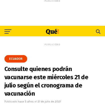
PUBLICIDAD
PUBLICIDAD
ECUADOR
Consulte quienes podrán
vacunarse este miércoles 21 de
julio según el cronograma de
vacunación
Publicado
hace 5 años
el
21 de julio de 2021